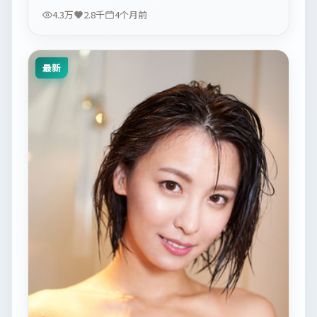
4.3万
2.8千
4个月前
最新