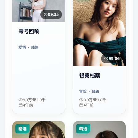
99:35
零号回响
爱情
· 线路
99:06
银翼档案
冒险
· 线路
9.3万
3.9千
8.9万
3.8千
4年前
4年前
精选
精选