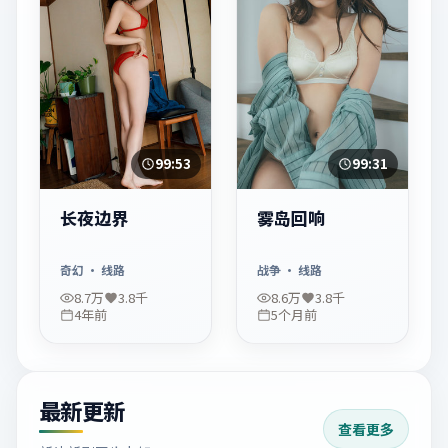
99:53
99:31
长夜边界
雾岛回响
奇幻
· 线路
战争
· 线路
8.7万
3.8千
8.6万
3.8千
4年前
5个月前
最新更新
查看更多