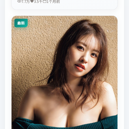
7.7万
3.5千
1个月前
最新