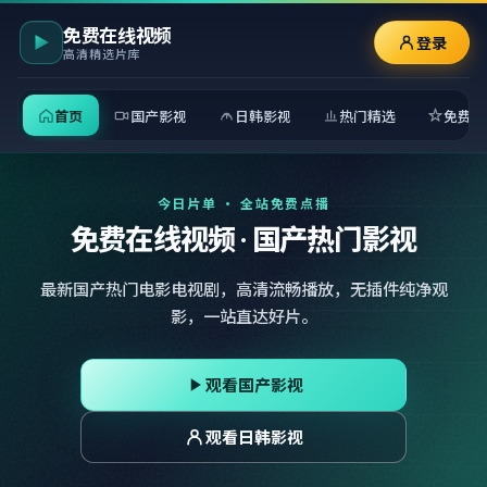
免费在线视频
登录
高清精选片库
首页
国产影视
日韩影视
热门精选
免费观
今日片单 · 全站免费点播
免费在线视频 · 国产热门影视
最新国产热门电影电视剧，高清流畅播放，无插件纯净观
影，一站直达好片。
观看国产影视
观看日韩影视