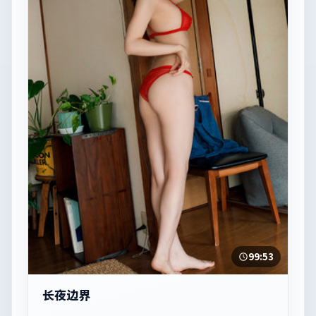
99:53
长夜边界