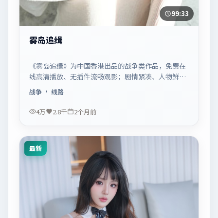
99:33
雾岛追缉
《雾岛追缉》为中国香港出品的战争类作品，免费在
线高清播放、无插件流畅观影；剧情紧凑、人物鲜
明，适合休闲一口气追看。
战争
· 线路
4万
2.8千
2个月前
最新