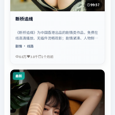
99:57
断桥追缉
《断桥追缉》为中国香港出品的剧情类作品，免费在
线高清播放、无插件流畅观影；剧情紧凑、人物鲜
明，适合休闲一口气追看。
剧情
· 线路
8.8万
3.8千
1个月前
最新