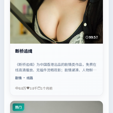
99:57
断桥追缉
《断桥追缉》为中国香港出品的剧情类作品，免费在
线高清播放、无插件流畅观影；剧情紧凑、人物鲜
明，适合休闲一口气追看。
剧情
· 线路
8.8万
3.8千
1个月前
热门