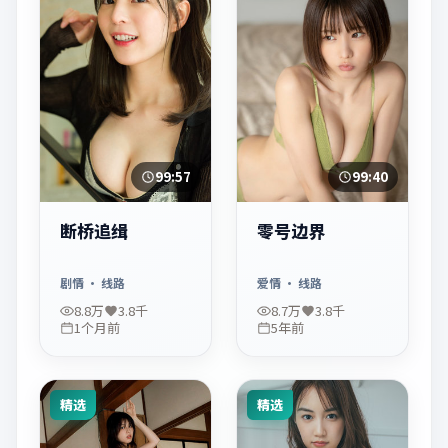
99:57
99:40
断桥追缉
零号边界
剧情
· 线路
爱情
· 线路
8.8万
3.8千
8.7万
3.8千
1个月前
5年前
精选
精选