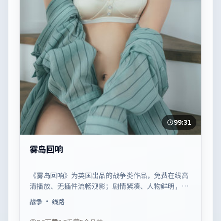
99:31
雾岛回响
《雾岛回响》为英国出品的战争类作品，免费在线高
清播放、无插件流畅观影；剧情紧凑、人物鲜明，适
合休闲一口气追看。
战争
· 线路